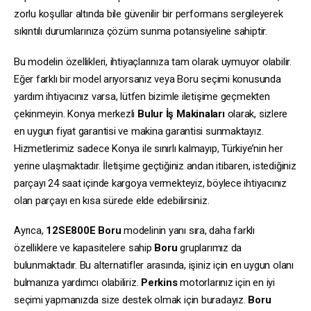
zorlu koşullar altında bile güvenilir bir performans sergileyerek
sıkıntılı durumlarınıza çözüm sunma potansiyeline sahiptir.
Bu modelin özellikleri, ihtiyaçlarınıza tam olarak uymuyor olabilir.
Eğer farklı bir model arıyorsanız veya Boru seçimi konusunda
yardım ihtiyacınız varsa, lütfen bizimle iletişime geçmekten
çekinmeyin. Konya merkezli
Bulur İş Makinaları
olarak, sizlere
en uygun fiyat garantisi ve makina garantisi sunmaktayız.
Hizmetlerimiz sadece Konya ile sınırlı kalmayıp, Türkiye’nin her
yerine ulaşmaktadır. İletişime geçtiğiniz andan itibaren, istediğiniz
parçayı 24 saat içinde kargoya vermekteyiz, böylece ihtiyacınız
olan parçayı en kısa sürede elde edebilirsiniz.
Ayrıca,
12SE800E
Boru
modelinin yanı sıra, daha farklı
özelliklere ve kapasitelere sahip
Boru
gruplarımız da
bulunmaktadır. Bu alternatifler arasında, işiniz için en uygun olanı
bulmanıza yardımcı olabiliriz.
Perkins
motorlarınız için en iyi
seçimi yapmanızda size destek olmak için buradayız.
Boru