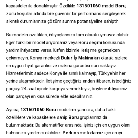
kapasiteler ile donatılmıştır. Özellikle
131501060
model
Boru
,
zorlu koşullar altında bile güvenilir bir performans sergileyerek
sıkıntılı durumlarınıza çözüm sunma potansiyeline sahiptir.
Bu modelin özellikleri, ihtiyaçlarınıza tam olarak uymuyor olabilir.
Eğer farklı bir model arıyorsanız veya Boru seçimi konusunda
yardım ihtiyacınız varsa, lütfen bizimle iletişime geçmekten
çekinmeyin. Konya merkezli
Bulur İş Makinaları
olarak, sizlere
en uygun fiyat garantisi ve makina garantisi sunmaktayız.
Hizmetlerimiz sadece Konya ile sınırlı kalmayıp, Türkiye’nin her
yerine ulaşmaktadır. İletişime geçtiğiniz andan itibaren, istediğiniz
parçayı 24 saat içinde kargoya vermekteyiz, böylece ihtiyacınız
olan parçayı en kısa sürede elde edebilirsiniz.
Ayrıca,
131501060
Boru
modelinin yanı sıra, daha farklı
özelliklere ve kapasitelere sahip
Boru
gruplarımız da
bulunmaktadır. Bu alternatifler arasında, işiniz için en uygun olanı
bulmanıza yardımcı olabiliriz.
Perkins
motorlarınız için en iyi