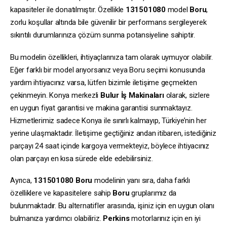
kapasiteler ile donatılmıştır. Özellikle
131501080
model
Boru
,
zorlu koşullar altında bile güvenilir bir performans sergileyerek
sıkıntılı durumlarınıza çözüm sunma potansiyeline sahiptir.
Bu modelin özellikleri, ihtiyaçlarınıza tam olarak uymuyor olabilir.
Eğer farklı bir model arıyorsanız veya Boru seçimi konusunda
yardım ihtiyacınız varsa, lütfen bizimle iletişime geçmekten
çekinmeyin. Konya merkezli
Bulur İş Makinaları
olarak, sizlere
en uygun fiyat garantisi ve makina garantisi sunmaktayız.
Hizmetlerimiz sadece Konya ile sınırlı kalmayıp, Türkiye’nin her
yerine ulaşmaktadır. İletişime geçtiğiniz andan itibaren, istediğiniz
parçayı 24 saat içinde kargoya vermekteyiz, böylece ihtiyacınız
olan parçayı en kısa sürede elde edebilirsiniz.
Ayrıca,
131501080
Boru
modelinin yanı sıra, daha farklı
özelliklere ve kapasitelere sahip
Boru
gruplarımız da
bulunmaktadır. Bu alternatifler arasında, işiniz için en uygun olanı
bulmanıza yardımcı olabiliriz.
Perkins
motorlarınız için en iyi