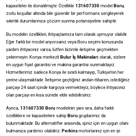
kapasiteler ile donatılmıştır. Özellikle
131607330
model
Boru
,
zorlu koşullar altında bile güvenilir bir performans sergileyerek
sıkıntılı durumlarınıza çözüm sunma potansiyeline sahiptir.
Bu modelin özellikleri, ihtiyaçlarınıza tam olarak uymuyor olabilir.
Eğer farklı bir model arıyorsanız veya Boru seçimi konusunda
yardım ihtiyacınız varsa, lütfen bizimle iletişime geçmekten
çekinmeyin. Konya merkezli
Bulur İş Makinaları
olarak, sizlere
en uygun fiyat garantisi ve makina garantisi sunmaktayız.
Hizmetlerimiz sadece Konya ile sınırlı kalmayıp, Türkiye’nin her
yerine ulaşmaktadır. İletişime geçtiğiniz andan itibaren, istediğiniz
parçayı 24 saat içinde kargoya vermekteyiz, böylece ihtiyacınız
olan parçayı en kısa sürede elde edebilirsiniz.
Ayrıca,
131607330
Boru
modelinin yanı sıra, daha farklı
özelliklere ve kapasitelere sahip
Boru
gruplarımız da
bulunmaktadır. Bu alternatifler arasında, işiniz için en uygun olanı
bulmanıza yardımcı olabiliriz.
Perkins
motorlarınız için en iyi