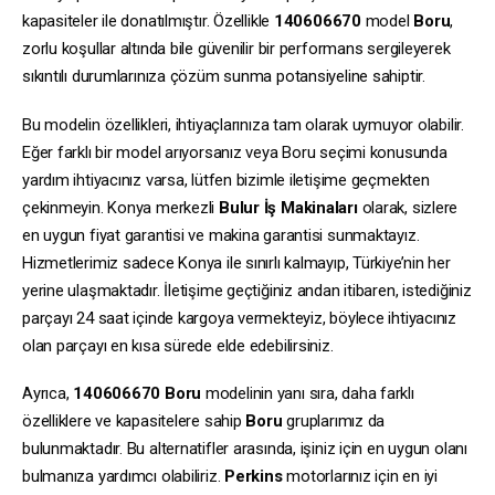
kapasiteler ile donatılmıştır. Özellikle
140606670
model
Boru
,
zorlu koşullar altında bile güvenilir bir performans sergileyerek
sıkıntılı durumlarınıza çözüm sunma potansiyeline sahiptir.
Bu modelin özellikleri, ihtiyaçlarınıza tam olarak uymuyor olabilir.
Eğer farklı bir model arıyorsanız veya Boru seçimi konusunda
yardım ihtiyacınız varsa, lütfen bizimle iletişime geçmekten
çekinmeyin. Konya merkezli
Bulur İş Makinaları
olarak, sizlere
en uygun fiyat garantisi ve makina garantisi sunmaktayız.
Hizmetlerimiz sadece Konya ile sınırlı kalmayıp, Türkiye’nin her
yerine ulaşmaktadır. İletişime geçtiğiniz andan itibaren, istediğiniz
parçayı 24 saat içinde kargoya vermekteyiz, böylece ihtiyacınız
olan parçayı en kısa sürede elde edebilirsiniz.
Ayrıca,
140606670
Boru
modelinin yanı sıra, daha farklı
özelliklere ve kapasitelere sahip
Boru
gruplarımız da
bulunmaktadır. Bu alternatifler arasında, işiniz için en uygun olanı
bulmanıza yardımcı olabiliriz.
Perkins
motorlarınız için en iyi