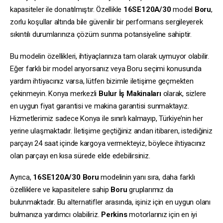
kapasiteler ile donatılmıştır. Özellikle
16SE120A/30
model
Boru
,
zorlu koşullar altında bile güvenilir bir performans sergileyerek
sıkıntılı durumlarınıza çözüm sunma potansiyeline sahiptir.
Bu modelin özellikleri, ihtiyaçlarınıza tam olarak uymuyor olabilir.
Eğer farklı bir model arıyorsanız veya Boru seçimi konusunda
yardım ihtiyacınız varsa, lütfen bizimle iletişime geçmekten
çekinmeyin. Konya merkezli
Bulur İş Makinaları
olarak, sizlere
en uygun fiyat garantisi ve makina garantisi sunmaktayız.
Hizmetlerimiz sadece Konya ile sınırlı kalmayıp, Türkiye’nin her
yerine ulaşmaktadır. İletişime geçtiğiniz andan itibaren, istediğiniz
parçayı 24 saat içinde kargoya vermekteyiz, böylece ihtiyacınız
olan parçayı en kısa sürede elde edebilirsiniz.
Ayrıca,
16SE120A/30
Boru
modelinin yanı sıra, daha farklı
özelliklere ve kapasitelere sahip
Boru
gruplarımız da
bulunmaktadır. Bu alternatifler arasında, işiniz için en uygun olanı
bulmanıza yardımcı olabiliriz.
Perkins
motorlarınız için en iyi