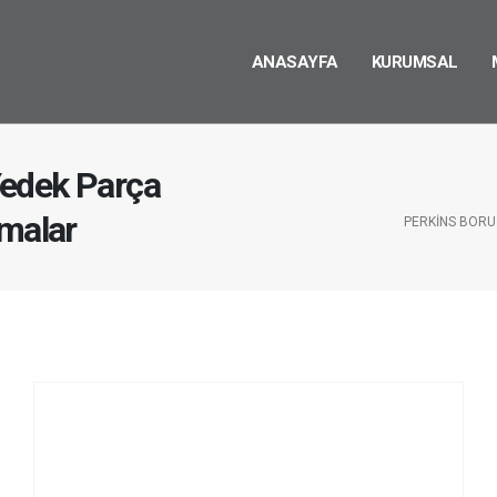
ANASAYFA
KURUMSAL
edek Parça
rmalar
PERKINS BORU