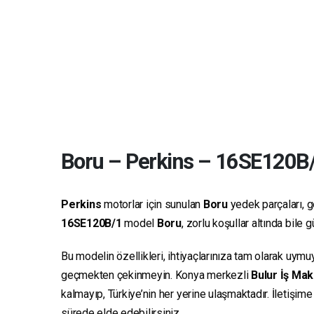
Boru
–
Perkins
–
16SE120B
Perkins
motorlar için sunulan
Boru
yedek parçaları, ge
16SE120B/1
model
Boru
, zorlu koşullar altında bile
Bu modelin özellikleri, ihtiyaçlarınıza tam olarak uymu
geçmekten çekinmeyin. Konya merkezli
Bulur İş Mak
kalmayıp, Türkiye’nin her yerine ulaşmaktadır. İletişim
sürede elde edebilirsiniz.