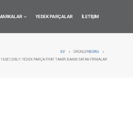
MARKALAR
YEDEK PARÇALAR
İLETIŞIM
EV
ÜRÜNLER
BORU
 16SE120B/1 YEDEK PARÇA FIYAT TAMIR BAKIM SATAN FIRMALAR