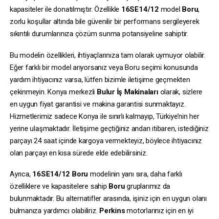
kapasiteler ile donatılmıştır. Özellikle
16SE14/12
model
Boru
,
zorlu koşullar altında bile güvenilir bir performans sergileyerek
sıkıntılı durumlarınıza çözüm sunma potansiyeline sahiptir.
Bu modelin özellikleri, ihtiyaçlarınıza tam olarak uymuyor olabilir.
Eğer farklı bir model arıyorsanız veya Boru seçimi konusunda
yardım ihtiyacınız varsa, lütfen bizimle iletişime geçmekten
çekinmeyin. Konya merkezli
Bulur İş Makinaları
olarak, sizlere
en uygun fiyat garantisi ve makina garantisi sunmaktayız.
Hizmetlerimiz sadece Konya ile sınırlı kalmayıp, Türkiye’nin her
yerine ulaşmaktadır. İletişime geçtiğiniz andan itibaren, istediğiniz
parçayı 24 saat içinde kargoya vermekteyiz, böylece ihtiyacınız
olan parçayı en kısa sürede elde edebilirsiniz.
Ayrıca,
16SE14/12
Boru
modelinin yanı sıra, daha farklı
özelliklere ve kapasitelere sahip
Boru
gruplarımız da
bulunmaktadır. Bu alternatifler arasında, işiniz için en uygun olanı
bulmanıza yardımcı olabiliriz.
Perkins
motorlarınız için en iyi