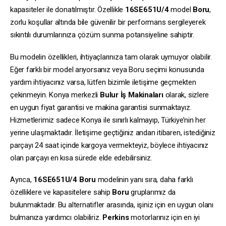
kapasiteler ile donatılmıştır. Özellikle
16SE651U/4
model
Boru
,
zorlu koşullar altında bile güvenilir bir performans sergileyerek
sıkıntılı durumlarınıza çözüm sunma potansiyeline sahiptir.
Bu modelin özellikleri, ihtiyaçlarınıza tam olarak uymuyor olabilir.
Eğer farklı bir model arıyorsanız veya Boru seçimi konusunda
yardım ihtiyacınız varsa, lütfen bizimle iletişime geçmekten
çekinmeyin. Konya merkezli
Bulur İş Makinaları
olarak, sizlere
en uygun fiyat garantisi ve makina garantisi sunmaktayız.
Hizmetlerimiz sadece Konya ile sınırlı kalmayıp, Türkiye’nin her
yerine ulaşmaktadır. İletişime geçtiğiniz andan itibaren, istediğiniz
parçayı 24 saat içinde kargoya vermekteyiz, böylece ihtiyacınız
olan parçayı en kısa sürede elde edebilirsiniz.
Ayrıca,
16SE651U/4
Boru
modelinin yanı sıra, daha farklı
özelliklere ve kapasitelere sahip
Boru
gruplarımız da
bulunmaktadır. Bu alternatifler arasında, işiniz için en uygun olanı
bulmanıza yardımcı olabiliriz.
Perkins
motorlarınız için en iyi