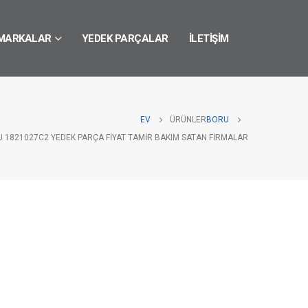
MARKALAR
YEDEK PARÇALAR
İLETIŞIM
EV
ÜRÜNLER
BORU
 1821027C2 YEDEK PARÇA FIYAT TAMIR BAKIM SATAN FIRMALAR