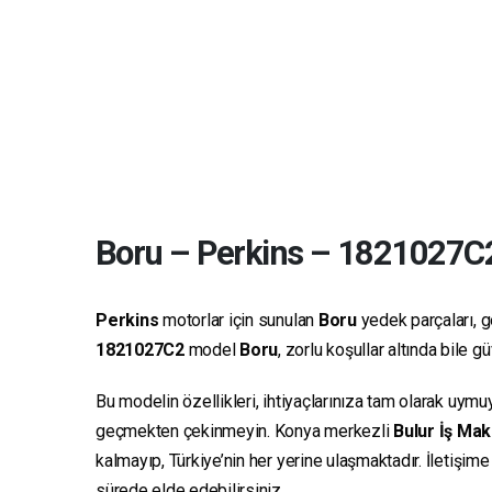
Boru
–
Perkins
–
1821027C
Perkins
motorlar için sunulan
Boru
yedek parçaları, ge
1821027C2
model
Boru
, zorlu koşullar altında bile 
Bu modelin özellikleri, ihtiyaçlarınıza tam olarak uymu
geçmekten çekinmeyin. Konya merkezli
Bulur İş Mak
kalmayıp, Türkiye’nin her yerine ulaşmaktadır. İletişim
sürede elde edebilirsiniz.