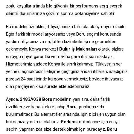
zorlu koşullar altında bile güvenilir bir performans sergileyerek
sıkıntılı durumlarınıza çözüm sunma potansiyeline sahiptir.
Bu modelin özellikleri, ihtiyaçlarınıza tam olarak uymuyor olabilir.
Eğer farklı bir model arıyorsanız veya Boru seçimi konusunda
yardım ihtiyacınız varsa, lütfen bizimle iletişime geçmekten
çekinmeyin. Konya merkezli
Bulur İş Makinaları
olarak, sizlere
en uygun fiyat garantisi ve makina garantisi sunmaktayız.
Hizmetlerimiz sadece Konya ile sınırlı kalmayıp, Türkiye’nin her
yerine ulaşmaktadır. İletişime geçtiğiniz andan itibaren, istediğiniz
parçayı 24 saat içinde kargoya vermekteyiz, böylece ihtiyacınız
olan parçayı en kısa sürede elde edebilirsiniz.
Ayrıca,
2483A038
Boru
modelinin yanı sıra, daha farklı
özelliklere ve kapasitelere sahip
Boru
gruplarımız da
bulunmaktadır. Bu alternatifler arasında, işiniz için en uygun olanı
bulmanıza yardımcı olabiliriz.
Perkins
motorlarınız için en iyi
seçimi yapmanızda size destek olmak için buradayız.
Boru