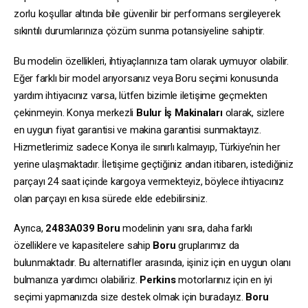
zorlu koşullar altında bile güvenilir bir performans sergileyerek
sıkıntılı durumlarınıza çözüm sunma potansiyeline sahiptir.
Bu modelin özellikleri, ihtiyaçlarınıza tam olarak uymuyor olabilir.
Eğer farklı bir model arıyorsanız veya Boru seçimi konusunda
yardım ihtiyacınız varsa, lütfen bizimle iletişime geçmekten
çekinmeyin. Konya merkezli
Bulur İş Makinaları
olarak, sizlere
en uygun fiyat garantisi ve makina garantisi sunmaktayız.
Hizmetlerimiz sadece Konya ile sınırlı kalmayıp, Türkiye’nin her
yerine ulaşmaktadır. İletişime geçtiğiniz andan itibaren, istediğiniz
parçayı 24 saat içinde kargoya vermekteyiz, böylece ihtiyacınız
olan parçayı en kısa sürede elde edebilirsiniz.
Ayrıca,
2483A039
Boru
modelinin yanı sıra, daha farklı
özelliklere ve kapasitelere sahip
Boru
gruplarımız da
bulunmaktadır. Bu alternatifler arasında, işiniz için en uygun olanı
bulmanıza yardımcı olabiliriz.
Perkins
motorlarınız için en iyi
seçimi yapmanızda size destek olmak için buradayız.
Boru