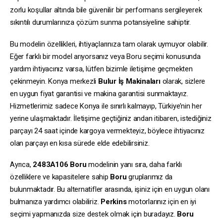
zorlu koşullar altında bile güvenilir bir performans sergileyerek
sıkıntılı durumlarınıza çözüm sunma potansiyeline sahiptir.
Bu modelin özellikleri, ihtiyaçlarınıza tam olarak uymuyor olabilir.
Eğer farklı bir model arıyorsanız veya Boru seçimi konusunda
yardım ihtiyacınız varsa, lütfen bizimle iletişime geçmekten
çekinmeyin. Konya merkezli
Bulur İş Makinaları
olarak, sizlere
en uygun fiyat garantisi ve makina garantisi sunmaktayız.
Hizmetlerimiz sadece Konya ile sınırlı kalmayıp, Türkiye’nin her
yerine ulaşmaktadır. İletişime geçtiğiniz andan itibaren, istediğiniz
parçayı 24 saat içinde kargoya vermekteyiz, böylece ihtiyacınız
olan parçayı en kısa sürede elde edebilirsiniz.
Ayrıca,
2483A106
Boru
modelinin yanı sıra, daha farklı
özelliklere ve kapasitelere sahip
Boru
gruplarımız da
bulunmaktadır. Bu alternatifler arasında, işiniz için en uygun olanı
bulmanıza yardımcı olabiliriz.
Perkins
motorlarınız için en iyi
seçimi yapmanızda size destek olmak için buradayız.
Boru