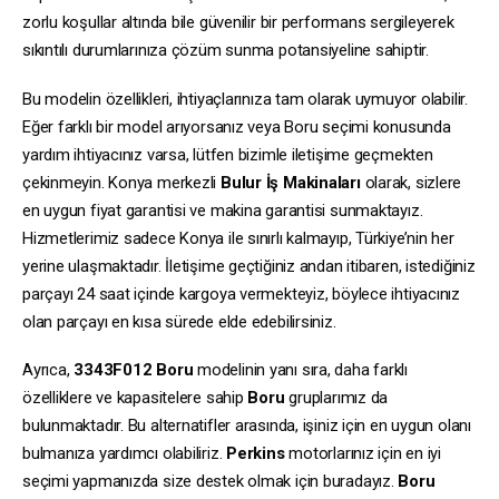
zorlu koşullar altında bile güvenilir bir performans sergileyerek
sıkıntılı durumlarınıza çözüm sunma potansiyeline sahiptir.
Bu modelin özellikleri, ihtiyaçlarınıza tam olarak uymuyor olabilir.
Eğer farklı bir model arıyorsanız veya Boru seçimi konusunda
yardım ihtiyacınız varsa, lütfen bizimle iletişime geçmekten
çekinmeyin. Konya merkezli
Bulur İş Makinaları
olarak, sizlere
en uygun fiyat garantisi ve makina garantisi sunmaktayız.
Hizmetlerimiz sadece Konya ile sınırlı kalmayıp, Türkiye’nin her
yerine ulaşmaktadır. İletişime geçtiğiniz andan itibaren, istediğiniz
parçayı 24 saat içinde kargoya vermekteyiz, böylece ihtiyacınız
olan parçayı en kısa sürede elde edebilirsiniz.
Ayrıca,
3343F012
Boru
modelinin yanı sıra, daha farklı
özelliklere ve kapasitelere sahip
Boru
gruplarımız da
bulunmaktadır. Bu alternatifler arasında, işiniz için en uygun olanı
bulmanıza yardımcı olabiliriz.
Perkins
motorlarınız için en iyi
seçimi yapmanızda size destek olmak için buradayız.
Boru