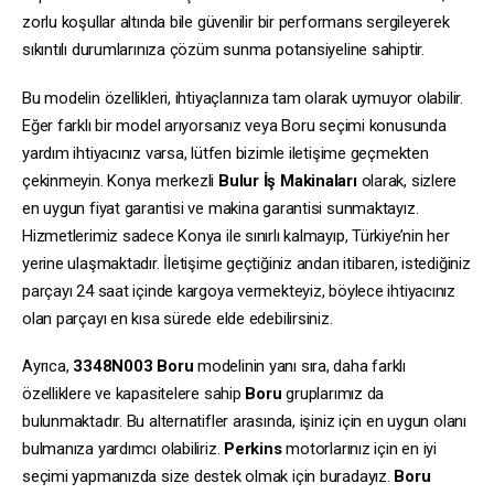
zorlu koşullar altında bile güvenilir bir performans sergileyerek
sıkıntılı durumlarınıza çözüm sunma potansiyeline sahiptir.
Bu modelin özellikleri, ihtiyaçlarınıza tam olarak uymuyor olabilir.
Eğer farklı bir model arıyorsanız veya Boru seçimi konusunda
yardım ihtiyacınız varsa, lütfen bizimle iletişime geçmekten
çekinmeyin. Konya merkezli
Bulur İş Makinaları
olarak, sizlere
en uygun fiyat garantisi ve makina garantisi sunmaktayız.
Hizmetlerimiz sadece Konya ile sınırlı kalmayıp, Türkiye’nin her
yerine ulaşmaktadır. İletişime geçtiğiniz andan itibaren, istediğiniz
parçayı 24 saat içinde kargoya vermekteyiz, böylece ihtiyacınız
olan parçayı en kısa sürede elde edebilirsiniz.
Ayrıca,
3348N003
Boru
modelinin yanı sıra, daha farklı
özelliklere ve kapasitelere sahip
Boru
gruplarımız da
bulunmaktadır. Bu alternatifler arasında, işiniz için en uygun olanı
bulmanıza yardımcı olabiliriz.
Perkins
motorlarınız için en iyi
seçimi yapmanızda size destek olmak için buradayız.
Boru