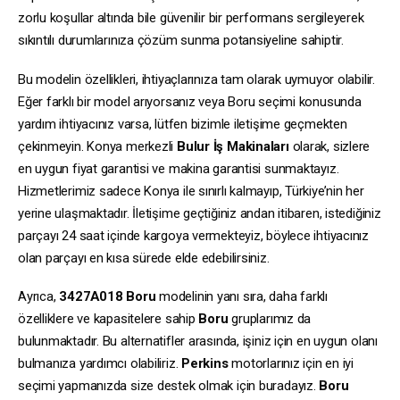
zorlu koşullar altında bile güvenilir bir performans sergileyerek
sıkıntılı durumlarınıza çözüm sunma potansiyeline sahiptir.
Bu modelin özellikleri, ihtiyaçlarınıza tam olarak uymuyor olabilir.
Eğer farklı bir model arıyorsanız veya Boru seçimi konusunda
yardım ihtiyacınız varsa, lütfen bizimle iletişime geçmekten
çekinmeyin. Konya merkezli
Bulur İş Makinaları
olarak, sizlere
en uygun fiyat garantisi ve makina garantisi sunmaktayız.
Hizmetlerimiz sadece Konya ile sınırlı kalmayıp, Türkiye’nin her
yerine ulaşmaktadır. İletişime geçtiğiniz andan itibaren, istediğiniz
parçayı 24 saat içinde kargoya vermekteyiz, böylece ihtiyacınız
olan parçayı en kısa sürede elde edebilirsiniz.
Ayrıca,
3427A018
Boru
modelinin yanı sıra, daha farklı
özelliklere ve kapasitelere sahip
Boru
gruplarımız da
bulunmaktadır. Bu alternatifler arasında, işiniz için en uygun olanı
bulmanıza yardımcı olabiliriz.
Perkins
motorlarınız için en iyi
seçimi yapmanızda size destek olmak için buradayız.
Boru