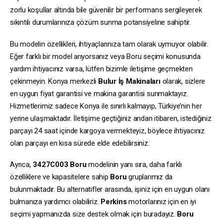
zorlu koşullar altında bile güvenilir bir performans sergileyerek
sıkıntılı durumlarınıza çözüm sunma potansiyeline sahiptir.
Bu modelin özellikleri, ihtiyaçlarınıza tam olarak uymuyor olabilir.
Eğer farklı bir model arıyorsanız veya Boru seçimi konusunda
yardım ihtiyacınız varsa, lütfen bizimle iletişime geçmekten
çekinmeyin. Konya merkezli
Bulur İş Makinaları
olarak, sizlere
en uygun fiyat garantisi ve makina garantisi sunmaktayız.
Hizmetlerimiz sadece Konya ile sınırlı kalmayıp, Türkiye’nin her
yerine ulaşmaktadır. İletişime geçtiğiniz andan itibaren, istediğiniz
parçayı 24 saat içinde kargoya vermekteyiz, böylece ihtiyacınız
olan parçayı en kısa sürede elde edebilirsiniz.
Ayrıca,
3427C003
Boru
modelinin yanı sıra, daha farklı
özelliklere ve kapasitelere sahip
Boru
gruplarımız da
bulunmaktadır. Bu alternatifler arasında, işiniz için en uygun olanı
bulmanıza yardımcı olabiliriz.
Perkins
motorlarınız için en iyi
seçimi yapmanızda size destek olmak için buradayız.
Boru