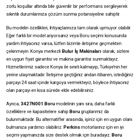
zorlu koşullar altında bile güvenilir bir performans sergileyerek
sıkıntılı durumlarınıza çözüm sunma potansiyeline sahiptir.
Bu modelin özellikleri, ihtiyaçlarınıza tam olarak uymuyor olabilir.
Eğer farklı bir model arıyorsanız veya Boru seçimi konusunda
yardım ihtiyacınız varsa, lütfen bizimle iletişime geçmekten
çekinmeyin. Konya merkezli
Bulur İş Makinaları
olarak, sizlere
en uygun fiyat garantisi ve makina garantisi sunmaktayız.
Hizmetlerimiz sadece Konya ile sınırlı kalmayıp, Türkiye’nin her
yerine ulaşmaktadır. İletişime geçtiğiniz andan itibaren, istediğiniz
parçayı 24 saat içinde kargoya vermekteyiz, böylece ihtiyacınız
olan parçayı en kısa sürede elde edebilirsiniz.
Ayrıca,
3427N001
Boru
modelinin yanı sıra, daha farklı
özelliklere ve kapasitelere sahip
Boru
gruplarımız da
bulunmaktadır. Bu alternatifler arasında, işiniz için en uygun olanı
bulmanıza yardımcı olabiliriz.
Perkins
motorlarınız için en iyi
seçimi yapmanızda size destek olmak için buradayız.
Boru