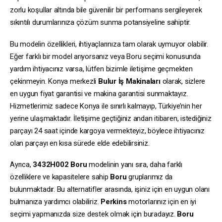
zorlu koşullar altında bile güvenilir bir performans sergileyerek
sıkıntılı durumlarınıza çözüm sunma potansiyeline sahiptir.
Bu modelin özellikleri, ihtiyaçlarınıza tam olarak uymuyor olabilir.
Eğer farklı bir model arıyorsanız veya Boru seçimi konusunda
yardım ihtiyacınız varsa, lütfen bizimle iletişime geçmekten
çekinmeyin. Konya merkezli
Bulur İş Makinaları
olarak, sizlere
en uygun fiyat garantisi ve makina garantisi sunmaktayız.
Hizmetlerimiz sadece Konya ile sınırlı kalmayıp, Türkiye’nin her
yerine ulaşmaktadır. İletişime geçtiğiniz andan itibaren, istediğiniz
parçayı 24 saat içinde kargoya vermekteyiz, böylece ihtiyacınız
olan parçayı en kısa sürede elde edebilirsiniz.
Ayrıca,
3432H002
Boru
modelinin yanı sıra, daha farklı
özelliklere ve kapasitelere sahip
Boru
gruplarımız da
bulunmaktadır. Bu alternatifler arasında, işiniz için en uygun olanı
bulmanıza yardımcı olabiliriz.
Perkins
motorlarınız için en iyi
seçimi yapmanızda size destek olmak için buradayız.
Boru