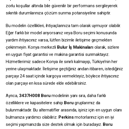
zorlu koşullar altında bile güvenilir bir performans sergileyerek
sıkıntılı durumlarınıza çözüm sunma potansiyeline sahiptir.
Bu modelin özellikleri, ihtiyaçlarınıza tam olarak uymuyor olabilir.
Eğer farklı bir model arıyorsanız veya Boru seçimi konusunda
yardım ihtiyacınız varsa, lütfen bizimle iletişime geçmekten
çekinmeyin. Konya merkezli
Bulur İş Makinaları
olarak, sizlere
en uygun fiyat garantisi ve makina garantisi sunmaktayız.
Hizmetlerimiz sadece Konya ile sınırlı kalmayıp, Türkiye’nin her
yerine ulaşmaktadır. İletişime geçtiğiniz andan itibaren, istediğiniz
parçayı 24 saat içinde kargoya vermekteyiz, böylece ihtiyacınız
olan parçayı en kısa sürede elde edebilirsiniz.
Ayrıca,
3437H008
Boru
modelinin yanı sıra, daha farklı
özelliklere ve kapasitelere sahip
Boru
gruplarımız da
bulunmaktadır. Bu alternatifler arasında, işiniz için en uygun olanı
bulmanıza yardımcı olabiliriz.
Perkins
motorlarınız için en iyi
seçimi yapmanızda size destek olmak için buradayız.
Boru