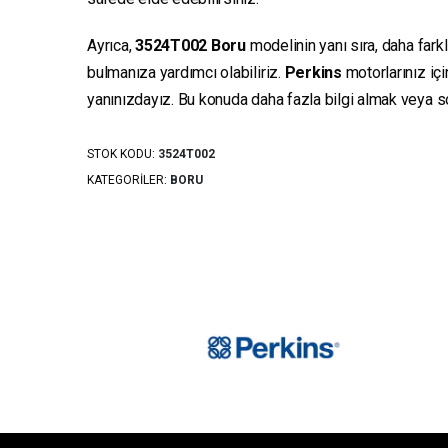
Ayrıca,
3524T002
Boru
modelinin yanı sıra, daha fark
bulmanıza yardımcı olabiliriz.
Perkins
motorlarınız iç
yanınızdayız. Bu konuda daha fazla bilgi almak veya sor
STOK KODU:
3524T002
KATEGORILER:
BORU