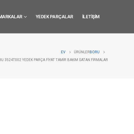
MARKALAR
YEDEK PARÇALAR
İLETIŞIM
EV
ÜRÜNLER
BORU
RU 3524T002 YEDEK PARÇA FIYAT TAMIR BAKIM SATAN FIRMALAR