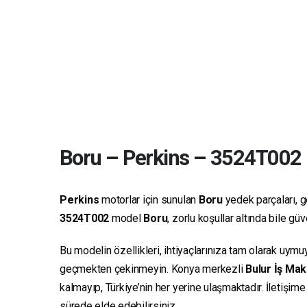
Boru
–
Perkins
–
3524T002
Perkins
motorlar için sunulan
Boru
yedek parçaları, ge
3524T002
model
Boru
, zorlu koşullar altında bile g
Bu modelin özellikleri, ihtiyaçlarınıza tam olarak uymu
geçmekten çekinmeyin. Konya merkezli
Bulur İş Mak
kalmayıp, Türkiye’nin her yerine ulaşmaktadır. İletişim
sürede elde edebilirsiniz.