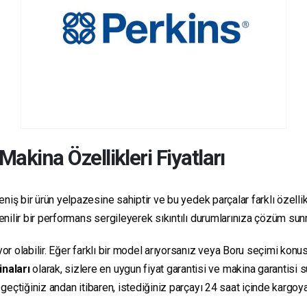
Makina Özellikleri Fiyatları
niş bir ürün yelpazesine sahiptir ve bu yedek parçalar farklı özellikl
üvenilir bir performans sergileyerek sıkıntılı durumlarınıza çözüm su
yor olabilir. Eğer farklı bir model arıyorsanız veya Boru seçimi konus
inaları
olarak, sizlere en uygun fiyat garantisi ve makina garantisi 
e geçtiğiniz andan itibaren, istediğiniz parçayı 24 saat içinde kargo