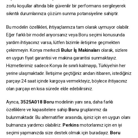
zorlu koşullar altında bile güvenilir bir performans sergileyerek
sıkıntılı durumlarınıza çözüm sunma potansiyeline sahiptir.
Bu modelin özellikleri, ihtiyaçlarınıza tam olarak uymuyor olabilir.
Eğer farklı bir model arıyorsanız veya Boru seçimi konusunda
yardım ihtiyacınız varsa, lütfen bizimle iletişime geçmekten
çekinmeyin. Konya merkezli
Bulur İş Makinaları
olarak, sizlere
en uygun fiyat garantisi ve makina garantisi sunmaktayız.
Hizmetlerimiz sadece Konya ile sınırlı kalmayıp, Türkiye’nin her
yerine ulaşmaktadır. İletişime geçtiğiniz andan itibaren, istediğiniz
parçayı 24 saat içinde kargoya vermekteyiz, böylece ihtiyacınız
olan parçayı en kısa sürede elde edebilirsiniz.
Ayrıca,
3525A018
Boru
modelinin yanı sıra, daha farklı
özelliklere ve kapasitelere sahip
Boru
gruplarımız da
bulunmaktadır. Bu alternatifler arasında, işiniz için en uygun olanı
bulmanıza yardımcı olabiliriz.
Perkins
motorlarınız için en iyi
seçimi yapmanızda size destek olmak için buradayız.
Boru