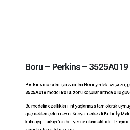
Boru
–
Perkins
–
3525A019
Perkins
motorlar için sunulan
Boru
yedek parçaları, ge
3525A019
model
Boru
, zorlu koşullar altında bile g
Bu modelin özellikleri, ihtiyaçlarınıza tam olarak uymu
geçmekten çekinmeyin. Konya merkezli
Bulur İş Mak
kalmayıp, Türkiye’nin her yerine ulaşmaktadır. İletişim
sürede elde edebilirsiniz.