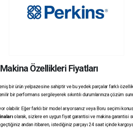
Makina Özellikleri Fiyatları
niş bir ürün yelpazesine sahiptir ve bu yedek parçalar farklı özellikl
üvenilir bir performans sergileyerek sıkıntılı durumlarınıza çözüm su
yor olabilir. Eğer farklı bir model arıyorsanız veya Boru seçimi konus
inaları
olarak, sizlere en uygun fiyat garantisi ve makina garantisi 
e geçtiğiniz andan itibaren, istediğiniz parçayı 24 saat içinde kargo