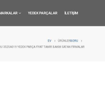
MARKALAR
YEDEK PARÇALAR
İLETIŞIM
EV
ÜRÜNLER
BORU
RU 3525A019 YEDEK PARÇA FIYAT TAMIR BAKIM SATAN FIRMALAR