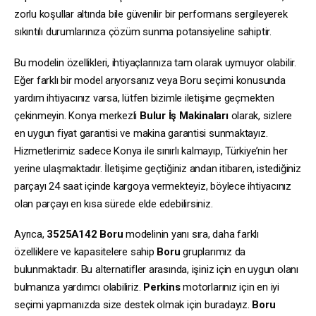
zorlu koşullar altında bile güvenilir bir performans sergileyerek
sıkıntılı durumlarınıza çözüm sunma potansiyeline sahiptir.
Bu modelin özellikleri, ihtiyaçlarınıza tam olarak uymuyor olabilir.
Eğer farklı bir model arıyorsanız veya Boru seçimi konusunda
yardım ihtiyacınız varsa, lütfen bizimle iletişime geçmekten
çekinmeyin. Konya merkezli
Bulur İş Makinaları
olarak, sizlere
en uygun fiyat garantisi ve makina garantisi sunmaktayız.
Hizmetlerimiz sadece Konya ile sınırlı kalmayıp, Türkiye’nin her
yerine ulaşmaktadır. İletişime geçtiğiniz andan itibaren, istediğiniz
parçayı 24 saat içinde kargoya vermekteyiz, böylece ihtiyacınız
olan parçayı en kısa sürede elde edebilirsiniz.
Ayrıca,
3525A142
Boru
modelinin yanı sıra, daha farklı
özelliklere ve kapasitelere sahip
Boru
gruplarımız da
bulunmaktadır. Bu alternatifler arasında, işiniz için en uygun olanı
bulmanıza yardımcı olabiliriz.
Perkins
motorlarınız için en iyi
seçimi yapmanızda size destek olmak için buradayız.
Boru