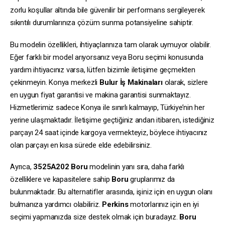
zorlu koşullar altında bile güvenilir bir performans sergileyerek
sıkıntılı durumlarınıza çözüm sunma potansiyeline sahiptir.
Bu modelin özellikleri, ihtiyaçlarınıza tam olarak uymuyor olabilir.
Eğer farklı bir model arıyorsanız veya Boru seçimi konusunda
yardım ihtiyacınız varsa, lütfen bizimle iletişime geçmekten
çekinmeyin. Konya merkezli
Bulur İş Makinaları
olarak, sizlere
en uygun fiyat garantisi ve makina garantisi sunmaktayız.
Hizmetlerimiz sadece Konya ile sınırlı kalmayıp, Türkiye’nin her
yerine ulaşmaktadır. İletişime geçtiğiniz andan itibaren, istediğiniz
parçayı 24 saat içinde kargoya vermekteyiz, böylece ihtiyacınız
olan parçayı en kısa sürede elde edebilirsiniz.
Ayrıca,
3525A202
Boru
modelinin yanı sıra, daha farklı
özelliklere ve kapasitelere sahip
Boru
gruplarımız da
bulunmaktadır. Bu alternatifler arasında, işiniz için en uygun olanı
bulmanıza yardımcı olabiliriz.
Perkins
motorlarınız için en iyi
seçimi yapmanızda size destek olmak için buradayız.
Boru