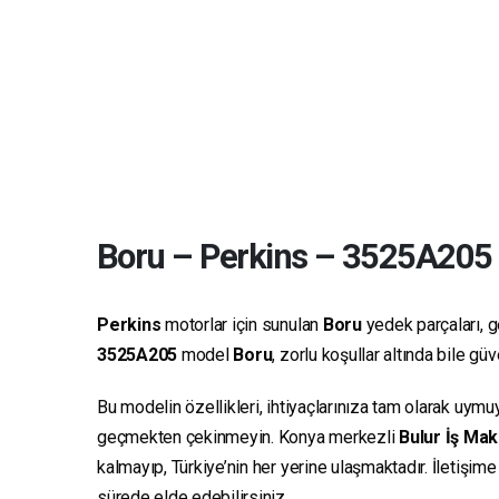
Boru
–
Perkins
–
3525A205
Perkins
motorlar için sunulan
Boru
yedek parçaları, ge
3525A205
model
Boru
, zorlu koşullar altında bile g
Bu modelin özellikleri, ihtiyaçlarınıza tam olarak uymu
geçmekten çekinmeyin. Konya merkezli
Bulur İş Mak
kalmayıp, Türkiye’nin her yerine ulaşmaktadır. İletişim
sürede elde edebilirsiniz.