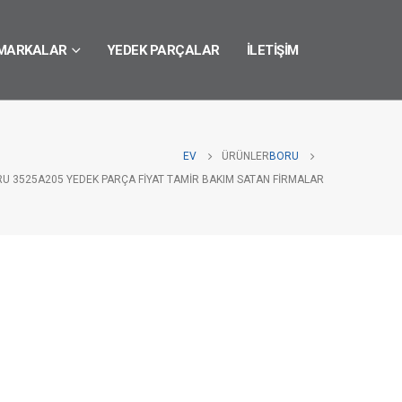
MARKALAR
YEDEK PARÇALAR
İLETIŞIM
EV
ÜRÜNLER
BORU
RU 3525A205 YEDEK PARÇA FIYAT TAMIR BAKIM SATAN FIRMALAR