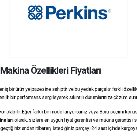
Makina Özellikleri Fiyatları
niş bir ürün yelpazesine sahiptir ve bu yedek parçalar farklı özellikl
üvenilir bir performans sergileyerek sıkıntılı durumlarınıza çözüm su
yor olabilir. Eğer farklı bir model arıyorsanız veya Boru seçimi konus
inaları
olarak, sizlere en uygun fiyat garantisi ve makina garantisi 
e geçtiğiniz andan itibaren, istediğiniz parçayı 24 saat içinde kargo