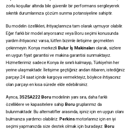
zorlu koşullar altında bile güvenilir bir performans sergileyerek
sıkıntılı durumlarınıza çözüm sunma potansiyeline sahiptir.
Bu modelin özellikleri, ihtiyaçlarınıza tam olarak uymuyor olabilir.
Eğer farklı bir model arıyorsanız veya Boru seçimi konusunda
yardım ihtiyacınız varsa, lütfen bizimle iletişime geçmekten
çekinmeyin. Konya merkezli
Bulur İş Makinaları
olarak, sizlere
en uygun fiyat garantisi ve makina garantisi sunmaktayız.
Hizmetlerimiz sadece Konya ile sınırlı kalmayıp, Türkiye’nin her
yerine ulaşmaktadır. İletişime geçtiğiniz andan itibaren, istediğiniz
parçayı 24 saat içinde kargoya vermekteyiz, böylece ihtiyacınız
olan parçayı en kısa sürede elde edebilirsiniz.
Ayrıca,
3525A222
Boru
modelinin yanı sıra, daha farklı
özelliklere ve kapasitelere sahip
Boru
gruplarımız da
bulunmaktadır. Bu alternatifler arasında, işiniz için en uygun olanı
bulmanıza yardımcı olabiliriz.
Perkins
motorlarınız için en iyi
seçimi yapmanızda size destek olmak için buradayız.
Boru