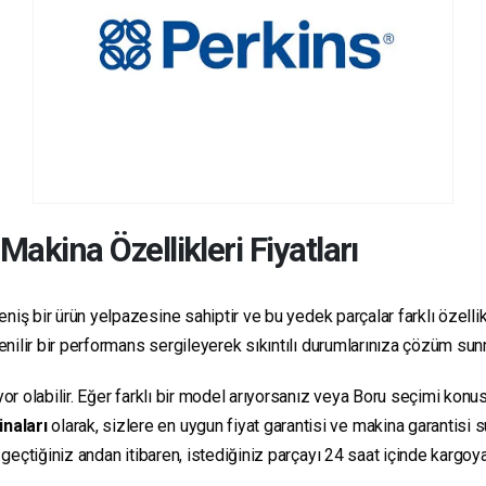
Makina Özellikleri Fiyatları
niş bir ürün yelpazesine sahiptir ve bu yedek parçalar farklı özellikl
üvenilir bir performans sergileyerek sıkıntılı durumlarınıza çözüm su
yor olabilir. Eğer farklı bir model arıyorsanız veya Boru seçimi konus
inaları
olarak, sizlere en uygun fiyat garantisi ve makina garantisi 
e geçtiğiniz andan itibaren, istediğiniz parçayı 24 saat içinde kargo