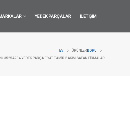
MARKALAR
YEDEK PARÇALAR
İLETIŞIM
EV
ÜRÜNLER
BORU
RU 3525A234 YEDEK PARÇA FIYAT TAMIR BAKIM SATAN FIRMALAR