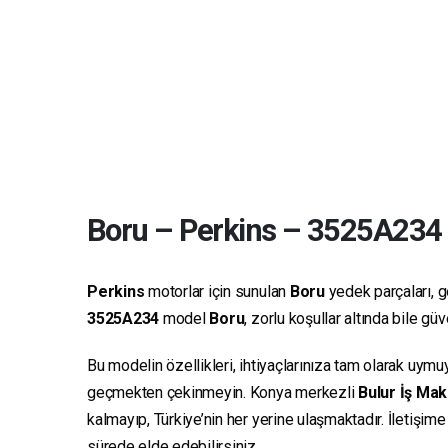
Boru
–
Perkins
–
3525A234
Perkins
motorlar için sunulan
Boru
yedek parçaları, ge
3525A234
model
Boru
, zorlu koşullar altında bile g
Bu modelin özellikleri, ihtiyaçlarınıza tam olarak uymu
geçmekten çekinmeyin. Konya merkezli
Bulur İş Mak
kalmayıp, Türkiye’nin her yerine ulaşmaktadır. İletişim
sürede elde edebilirsiniz.