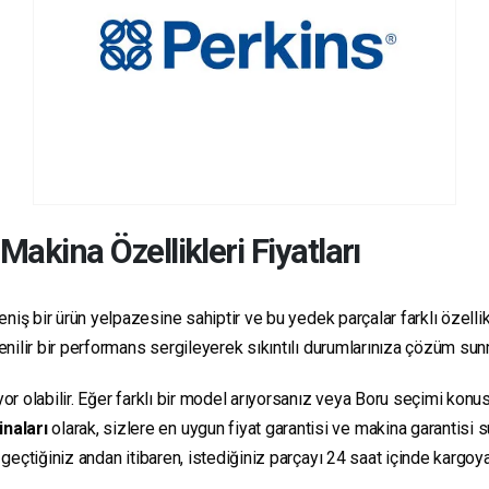
Makina Özellikleri Fiyatları
niş bir ürün yelpazesine sahiptir ve bu yedek parçalar farklı özellikl
üvenilir bir performans sergileyerek sıkıntılı durumlarınıza çözüm su
yor olabilir. Eğer farklı bir model arıyorsanız veya Boru seçimi konus
inaları
olarak, sizlere en uygun fiyat garantisi ve makina garantisi 
e geçtiğiniz andan itibaren, istediğiniz parçayı 24 saat içinde kargo