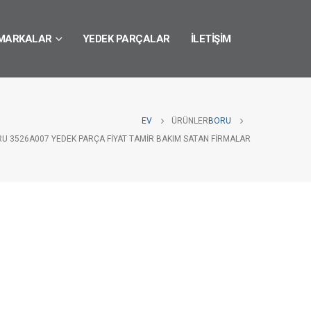
MARKALAR
YEDEK PARÇALAR
İLETIŞIM
EV
ÜRÜNLER
BORU
RU 3526A007 YEDEK PARÇA FIYAT TAMIR BAKIM SATAN FIRMALAR