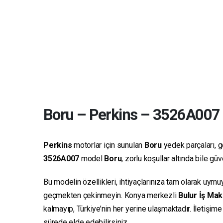
Boru
–
Perkins
–
3526A007
Perkins
motorlar için sunulan
Boru
yedek parçaları, ge
3526A007
model
Boru
, zorlu koşullar altında bile g
Bu modelin özellikleri, ihtiyaçlarınıza tam olarak uymu
geçmekten çekinmeyin. Konya merkezli
Bulur İş Mak
kalmayıp, Türkiye’nin her yerine ulaşmaktadır. İletişim
sürede elde edebilirsiniz.