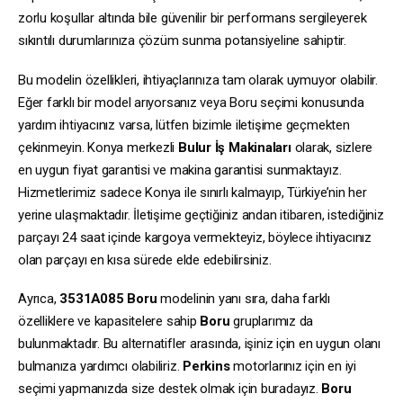
zorlu koşullar altında bile güvenilir bir performans sergileyerek
sıkıntılı durumlarınıza çözüm sunma potansiyeline sahiptir.
Bu modelin özellikleri, ihtiyaçlarınıza tam olarak uymuyor olabilir.
Eğer farklı bir model arıyorsanız veya Boru seçimi konusunda
yardım ihtiyacınız varsa, lütfen bizimle iletişime geçmekten
çekinmeyin. Konya merkezli
Bulur İş Makinaları
olarak, sizlere
en uygun fiyat garantisi ve makina garantisi sunmaktayız.
Hizmetlerimiz sadece Konya ile sınırlı kalmayıp, Türkiye’nin her
yerine ulaşmaktadır. İletişime geçtiğiniz andan itibaren, istediğiniz
parçayı 24 saat içinde kargoya vermekteyiz, böylece ihtiyacınız
olan parçayı en kısa sürede elde edebilirsiniz.
Ayrıca,
3531A085
Boru
modelinin yanı sıra, daha farklı
özelliklere ve kapasitelere sahip
Boru
gruplarımız da
bulunmaktadır. Bu alternatifler arasında, işiniz için en uygun olanı
bulmanıza yardımcı olabiliriz.
Perkins
motorlarınız için en iyi
seçimi yapmanızda size destek olmak için buradayız.
Boru