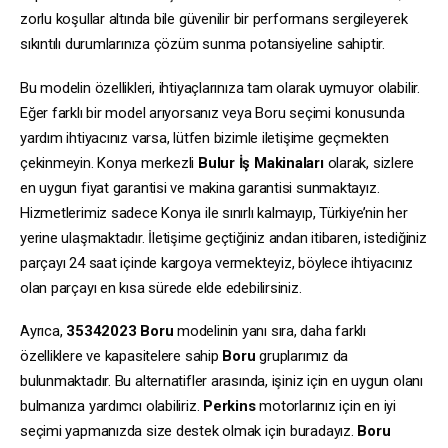
zorlu koşullar altında bile güvenilir bir performans sergileyerek
sıkıntılı durumlarınıza çözüm sunma potansiyeline sahiptir.
Bu modelin özellikleri, ihtiyaçlarınıza tam olarak uymuyor olabilir.
Eğer farklı bir model arıyorsanız veya Boru seçimi konusunda
yardım ihtiyacınız varsa, lütfen bizimle iletişime geçmekten
çekinmeyin. Konya merkezli
Bulur İş Makinaları
olarak, sizlere
en uygun fiyat garantisi ve makina garantisi sunmaktayız.
Hizmetlerimiz sadece Konya ile sınırlı kalmayıp, Türkiye’nin her
yerine ulaşmaktadır. İletişime geçtiğiniz andan itibaren, istediğiniz
parçayı 24 saat içinde kargoya vermekteyiz, böylece ihtiyacınız
olan parçayı en kısa sürede elde edebilirsiniz.
Ayrıca,
35342023
Boru
modelinin yanı sıra, daha farklı
özelliklere ve kapasitelere sahip
Boru
gruplarımız da
bulunmaktadır. Bu alternatifler arasında, işiniz için en uygun olanı
bulmanıza yardımcı olabiliriz.
Perkins
motorlarınız için en iyi
seçimi yapmanızda size destek olmak için buradayız.
Boru