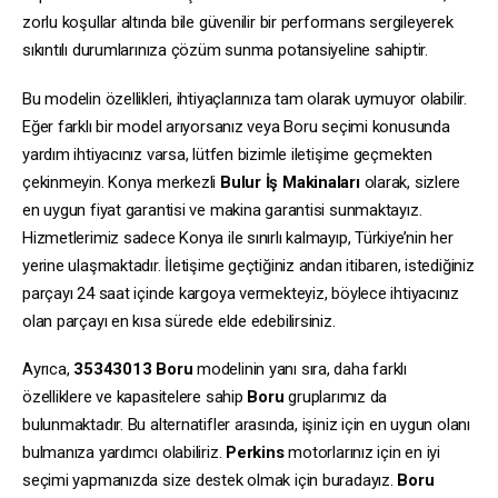
zorlu koşullar altında bile güvenilir bir performans sergileyerek
sıkıntılı durumlarınıza çözüm sunma potansiyeline sahiptir.
Bu modelin özellikleri, ihtiyaçlarınıza tam olarak uymuyor olabilir.
Eğer farklı bir model arıyorsanız veya Boru seçimi konusunda
yardım ihtiyacınız varsa, lütfen bizimle iletişime geçmekten
çekinmeyin. Konya merkezli
Bulur İş Makinaları
olarak, sizlere
en uygun fiyat garantisi ve makina garantisi sunmaktayız.
Hizmetlerimiz sadece Konya ile sınırlı kalmayıp, Türkiye’nin her
yerine ulaşmaktadır. İletişime geçtiğiniz andan itibaren, istediğiniz
parçayı 24 saat içinde kargoya vermekteyiz, böylece ihtiyacınız
olan parçayı en kısa sürede elde edebilirsiniz.
Ayrıca,
35343013
Boru
modelinin yanı sıra, daha farklı
özelliklere ve kapasitelere sahip
Boru
gruplarımız da
bulunmaktadır. Bu alternatifler arasında, işiniz için en uygun olanı
bulmanıza yardımcı olabiliriz.
Perkins
motorlarınız için en iyi
seçimi yapmanızda size destek olmak için buradayız.
Boru