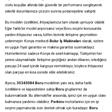
zorlu koşullar altında bile güvenilir bir performans sergileyerek
sıkıntılı durumlarınıza çözüm sunma potansiyeline sahiptir.
Bu modelin özellikleri, ihtiyaçlarınıza tam olarak uymuyor olabilir.
Eğer farklı bir model arıyorsanız veya Boru seçimi konusunda
yardım ihtiyacınız varsa, lütfen bizimle iletişime geçmekten
çekinmeyin. Konya merkezli
Bulur İş Makinaları
olarak, sizlere
en uygun fiyat garantisi ve makina garantisi sunmaktayız.
Hizmetlerimiz sadece Konya ile sınırlı kalmayıp, Türkiye’nin her
yerine ulaşmaktadır. İletişime geçtiğiniz andan itibaren, istediğiniz
parçayı 24 saat içinde kargoya vermekteyiz, böylece ihtiyacınız
olan parçayı en kısa sürede elde edebilirsiniz.
Ayrıca,
35343084
Boru
modelinin yanı sıra, daha farklı
özelliklere ve kapasitelere sahip
Boru
gruplarımız da
bulunmaktadır. Bu alternatifler arasında, işiniz için en uygun olanı
bulmanıza yardımcı olabiliriz.
Perkins
motorlarınız için en iyi
seçimi yapmanızda size destek olmak için buradayız.
Boru