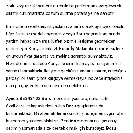
zorlu koşullar altında bile güvenilir bir performans sergileyerek
sıkıntılı durumlarınıza çözüm sunma potansiyeline sahiptir.
Bu modelin özellikleri, ihtiyaçlarınıza tam olarak uymuyor olabilir.
Eğer farklı bir model arıyorsanız veya Boru seçimi konusunda
yardım ihtiyacınız varsa, lütfen bizimle iletişime geçmekten
çekinmeyin. Konya merkezli
Bulur İş Makinaları
olarak, sizlere
en uygun fiyat garantisi ve makina garantisi sunmaktayız.
Hizmetlerimiz sadece Konya ile sınırlı kalmayıp, Türkiye’nin her
yerine ulaşmaktadır. İletişime geçtiğiniz andan itibaren, istediğiniz
parçayı 24 saat içinde kargoya vermekteyiz, böylece ihtiyacınız
olan parçayı en kısa sürede elde edebilirsiniz.
Ayrıca,
35343102
Boru
modelinin yanı sıra, daha farklı
özelliklere ve kapasitelere sahip
Boru
gruplarımız da
bulunmaktadır. Bu alternatifler arasında, işiniz için en uygun olanı
bulmanıza yardımcı olabiliriz.
Perkins
motorlarınız için en iyi
seçimi yapmanızda size destek olmak için buradayız.
Boru