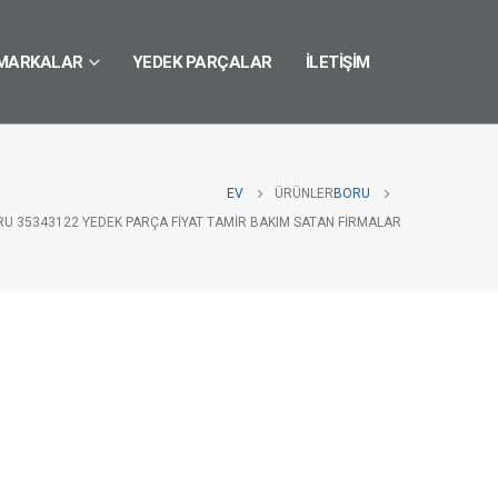
MARKALAR
YEDEK PARÇALAR
İLETIŞIM
EV
ÜRÜNLER
BORU
RU 35343122 YEDEK PARÇA FIYAT TAMIR BAKIM SATAN FIRMALAR