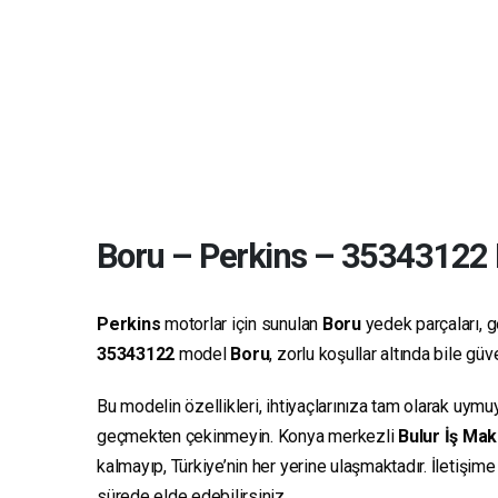
Boru
–
Perkins
–
35343122
Perkins
motorlar için sunulan
Boru
yedek parçaları, ge
35343122
model
Boru
, zorlu koşullar altında bile g
Bu modelin özellikleri, ihtiyaçlarınıza tam olarak uymu
geçmekten çekinmeyin. Konya merkezli
Bulur İş Mak
kalmayıp, Türkiye’nin her yerine ulaşmaktadır. İletişim
sürede elde edebilirsiniz.