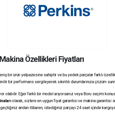
Makina Özellikleri Fiyatları
niş bir ürün yelpazesine sahiptir ve bu yedek parçalar farklı özellikl
üvenilir bir performans sergileyerek sıkıntılı durumlarınıza çözüm sun
yor olabilir. Eğer farklı bir model arıyorsanız veya Boru seçimi konus
inaları
olarak, sizlere en uygun fiyat garantisi ve makina garantisi 
e geçtiğiniz andan itibaren, istediğiniz parçayı 24 saat içinde kargo