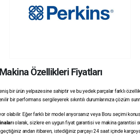
Makina Özellikleri Fiyatları
niş bir ürün yelpazesine sahiptir ve bu yedek parçalar farklı özellikl
üvenilir bir performans sergileyerek sıkıntılı durumlarınıza çözüm sun
yor olabilir. Eğer farklı bir model arıyorsanız veya Boru seçimi konus
inaları
olarak, sizlere en uygun fiyat garantisi ve makina garantisi 
e geçtiğiniz andan itibaren, istediğiniz parçayı 24 saat içinde kargo