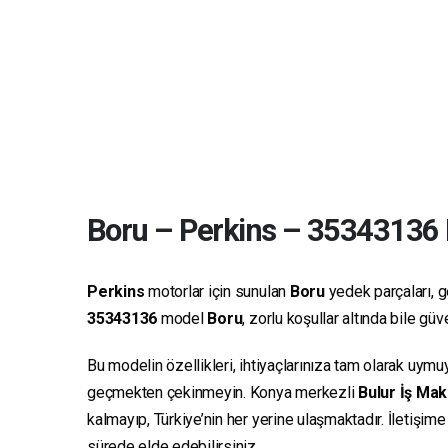
Boru
–
Perkins
–
35343136
Perkins
motorlar için sunulan
Boru
yedek parçaları, ge
35343136
model
Boru
, zorlu koşullar altında bile g
Bu modelin özellikleri, ihtiyaçlarınıza tam olarak uymu
geçmekten çekinmeyin. Konya merkezli
Bulur İş Mak
kalmayıp, Türkiye’nin her yerine ulaşmaktadır. İletişim
sürede elde edebilirsiniz.