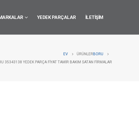
MARKALAR
YEDEK PARÇALAR
İLETIŞIM
EV
ÜRÜNLER
BORU
RU 35343138 YEDEK PARÇA FIYAT TAMIR BAKIM SATAN FIRMALAR