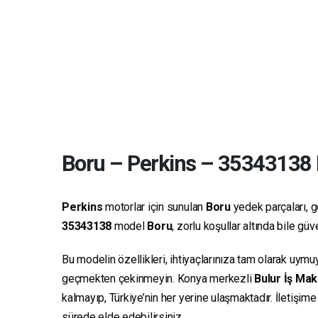
Boru
–
Perkins
–
35343138
Perkins
motorlar için sunulan
Boru
yedek parçaları, ge
35343138
model
Boru
, zorlu koşullar altında bile g
Bu modelin özellikleri, ihtiyaçlarınıza tam olarak uymu
geçmekten çekinmeyin. Konya merkezli
Bulur İş Mak
kalmayıp, Türkiye’nin her yerine ulaşmaktadır. İletişim
sürede elde edebilirsiniz.