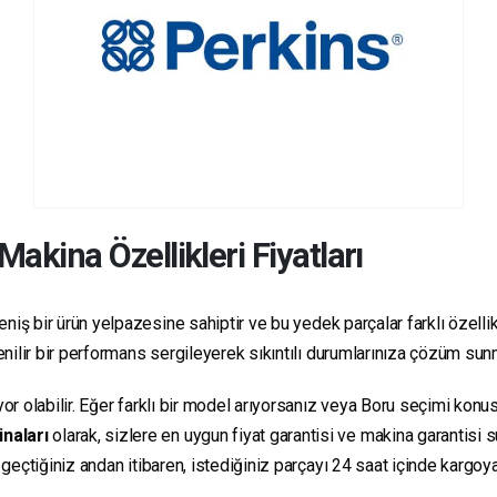
Makina Özellikleri Fiyatları
niş bir ürün yelpazesine sahiptir ve bu yedek parçalar farklı özellikl
üvenilir bir performans sergileyerek sıkıntılı durumlarınıza çözüm sun
yor olabilir. Eğer farklı bir model arıyorsanız veya Boru seçimi konus
inaları
olarak, sizlere en uygun fiyat garantisi ve makina garantisi 
e geçtiğiniz andan itibaren, istediğiniz parçayı 24 saat içinde kargo