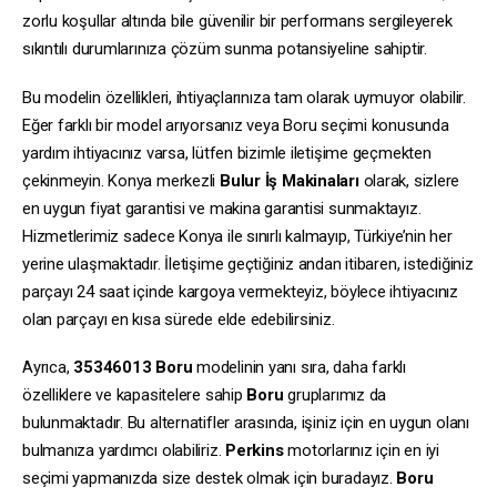
zorlu koşullar altında bile güvenilir bir performans sergileyerek
sıkıntılı durumlarınıza çözüm sunma potansiyeline sahiptir.
Bu modelin özellikleri, ihtiyaçlarınıza tam olarak uymuyor olabilir.
Eğer farklı bir model arıyorsanız veya Boru seçimi konusunda
yardım ihtiyacınız varsa, lütfen bizimle iletişime geçmekten
çekinmeyin. Konya merkezli
Bulur İş Makinaları
olarak, sizlere
en uygun fiyat garantisi ve makina garantisi sunmaktayız.
Hizmetlerimiz sadece Konya ile sınırlı kalmayıp, Türkiye’nin her
yerine ulaşmaktadır. İletişime geçtiğiniz andan itibaren, istediğiniz
parçayı 24 saat içinde kargoya vermekteyiz, böylece ihtiyacınız
olan parçayı en kısa sürede elde edebilirsiniz.
Ayrıca,
35346013
Boru
modelinin yanı sıra, daha farklı
özelliklere ve kapasitelere sahip
Boru
gruplarımız da
bulunmaktadır. Bu alternatifler arasında, işiniz için en uygun olanı
bulmanıza yardımcı olabiliriz.
Perkins
motorlarınız için en iyi
seçimi yapmanızda size destek olmak için buradayız.
Boru