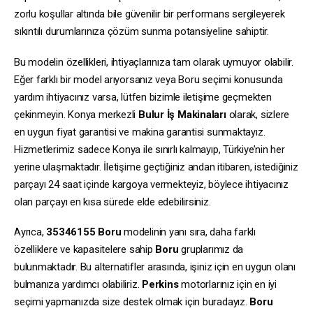
zorlu koşullar altında bile güvenilir bir performans sergileyerek
sıkıntılı durumlarınıza çözüm sunma potansiyeline sahiptir.
Bu modelin özellikleri, ihtiyaçlarınıza tam olarak uymuyor olabilir.
Eğer farklı bir model arıyorsanız veya Boru seçimi konusunda
yardım ihtiyacınız varsa, lütfen bizimle iletişime geçmekten
çekinmeyin. Konya merkezli
Bulur İş Makinaları
olarak, sizlere
en uygun fiyat garantisi ve makina garantisi sunmaktayız.
Hizmetlerimiz sadece Konya ile sınırlı kalmayıp, Türkiye’nin her
yerine ulaşmaktadır. İletişime geçtiğiniz andan itibaren, istediğiniz
parçayı 24 saat içinde kargoya vermekteyiz, böylece ihtiyacınız
olan parçayı en kısa sürede elde edebilirsiniz.
Ayrıca,
35346155
Boru
modelinin yanı sıra, daha farklı
özelliklere ve kapasitelere sahip
Boru
gruplarımız da
bulunmaktadır. Bu alternatifler arasında, işiniz için en uygun olanı
bulmanıza yardımcı olabiliriz.
Perkins
motorlarınız için en iyi
seçimi yapmanızda size destek olmak için buradayız.
Boru