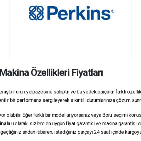
Makina Özellikleri Fiyatları
niş bir ürün yelpazesine sahiptir ve bu yedek parçalar farklı özellikl
üvenilir bir performans sergileyerek sıkıntılı durumlarınıza çözüm sun
yor olabilir. Eğer farklı bir model arıyorsanız veya Boru seçimi konus
inaları
olarak, sizlere en uygun fiyat garantisi ve makina garantisi 
e geçtiğiniz andan itibaren, istediğiniz parçayı 24 saat içinde kargo