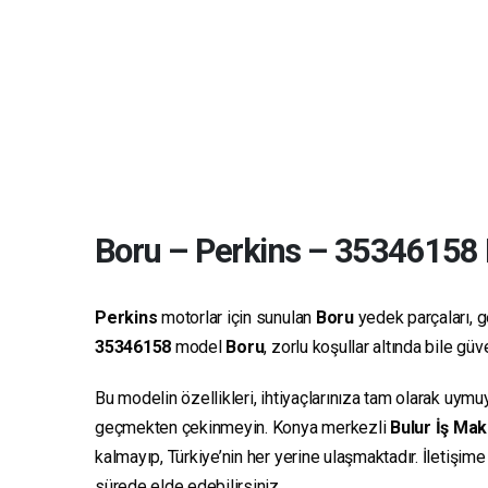
Boru
–
Perkins
–
35346158
Perkins
motorlar için sunulan
Boru
yedek parçaları, ge
35346158
model
Boru
, zorlu koşullar altında bile g
Bu modelin özellikleri, ihtiyaçlarınıza tam olarak uymu
geçmekten çekinmeyin. Konya merkezli
Bulur İş Mak
kalmayıp, Türkiye’nin her yerine ulaşmaktadır. İletişim
sürede elde edebilirsiniz.