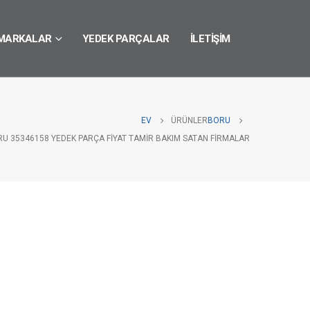
MARKALAR
YEDEK PARÇALAR
İLETIŞIM
EV
ÜRÜNLER
BORU
RU 35346158 YEDEK PARÇA FIYAT TAMIR BAKIM SATAN FIRMALAR