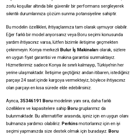
zorlu koşullar altında bile güvenilir bir performans sergileyerek
sıkıntılı durumlarınıza çözüm sunma potansiyeline sahiptir.
Bu modelin özellikleri, ihtiyaçlarınıza tam olarak uymuyor olabilir.
Eğer farklı bir model arıyorsanız veya Boru seçimi konusunda
yardım ihtiyacınız varsa, lütfen bizimle iletişime geçmekten
çekinmeyin. Konya merkezli
Bulur İş Makinaları
olarak, sizlere
en uygun fiyat garantisi ve makina garantisi sunmaktayız.
Hizmetlerimiz sadece Konya ile sınırlı kalmayıp, Türkiye’nin her
yerine ulaşmaktadır. İletişime geçtiğiniz andan itibaren, istediğiniz
parçayı 24 saat içinde kargoya vermekteyiz, böylece ihtiyacınız
olan parçayı en kısa sürede elde edebilirsiniz.
Ayrıca,
35346191
Boru
modelinin yanı sıra, daha farklı
özelliklere ve kapasitelere sahip
Boru
gruplarımız da
bulunmaktadır. Bu alternatifler arasında, işiniz için en uygun olanı
bulmanıza yardımcı olabiliriz.
Perkins
motorlarınız için en iyi
seçimi yapmanızda size destek olmak için buradayız.
Boru