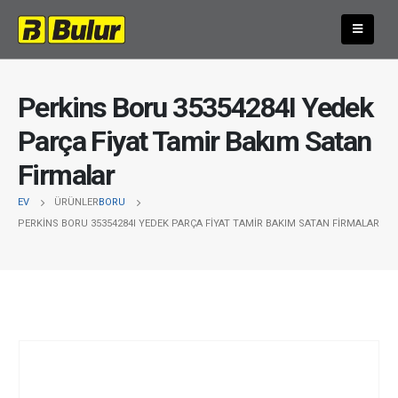
Perkins Boru 35354284I Yedek
Parça Fiyat Tamir Bakım Satan
Firmalar
EV
ÜRÜNLER
BORU
PERKINS BORU 35354284I YEDEK PARÇA FIYAT TAMIR BAKIM SATAN FIRMALAR