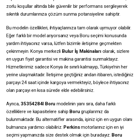
zorlu koşullar altında bile güvenilir bir performans sergileyerek
sıkıntılı durumlarınıza çözüm sunma potansiyeline sahiptir.
Bu modelin özellikleri, ihtiyaçlarınıza tam olarak uymuyor olabilir.
Eğer farklı bir model arıyorsanız veya Boru seçimi konusunda
yardım ihtiyacınız varsa, lütfen bizimle iletişime geçmekten
çekinmeyin. Konya merkezli
Bulur İş Makinaları
olarak, sizlere
en uygun fiyat garantisi ve makina garantisi sunmaktayız.
Hizmetlerimiz sadece Konya ile sınırlı kalmayıp, Türkiye’nin her
yerine ulaşmaktadır. İletişime geçtiğiniz andan itibaren, istediğiniz
parçayı 24 saat içinde kargoya vermekteyiz, böylece ihtiyacınız
olan parçayı en kısa sürede elde edebilirsiniz.
Ayrıca,
35354284I
Boru
modelinin yanı sıra, daha farklı
özelliklere ve kapasitelere sahip
Boru
gruplarımız da
bulunmaktadır. Bu alternatifler arasında, işiniz için en uygun olanı
bulmanıza yardımcı olabiliriz.
Perkins
motorlarınız için en iyi
seçimi yapmanızda size destek olmak için buradayız.
Boru