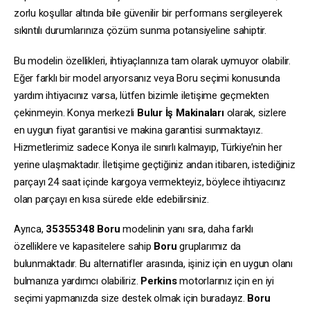
zorlu koşullar altında bile güvenilir bir performans sergileyerek
sıkıntılı durumlarınıza çözüm sunma potansiyeline sahiptir.
Bu modelin özellikleri, ihtiyaçlarınıza tam olarak uymuyor olabilir.
Eğer farklı bir model arıyorsanız veya Boru seçimi konusunda
yardım ihtiyacınız varsa, lütfen bizimle iletişime geçmekten
çekinmeyin. Konya merkezli
Bulur İş Makinaları
olarak, sizlere
en uygun fiyat garantisi ve makina garantisi sunmaktayız.
Hizmetlerimiz sadece Konya ile sınırlı kalmayıp, Türkiye’nin her
yerine ulaşmaktadır. İletişime geçtiğiniz andan itibaren, istediğiniz
parçayı 24 saat içinde kargoya vermekteyiz, böylece ihtiyacınız
olan parçayı en kısa sürede elde edebilirsiniz.
Ayrıca,
35355348
Boru
modelinin yanı sıra, daha farklı
özelliklere ve kapasitelere sahip
Boru
gruplarımız da
bulunmaktadır. Bu alternatifler arasında, işiniz için en uygun olanı
bulmanıza yardımcı olabiliriz.
Perkins
motorlarınız için en iyi
seçimi yapmanızda size destek olmak için buradayız.
Boru