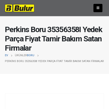
Perkins Boru 35356358I Yedek
Parça Fiyat Tamir Bakım Satan
Firmalar
EV
ÜRÜNLER
BORU
PERKINS BORU 35356358I YEDEK PARÇA FIYAT TAMIR BAKIM SATAN FIRMALAR