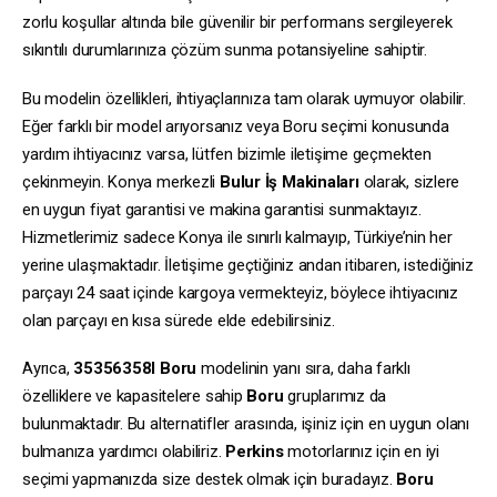
zorlu koşullar altında bile güvenilir bir performans sergileyerek
sıkıntılı durumlarınıza çözüm sunma potansiyeline sahiptir.
Bu modelin özellikleri, ihtiyaçlarınıza tam olarak uymuyor olabilir.
Eğer farklı bir model arıyorsanız veya Boru seçimi konusunda
yardım ihtiyacınız varsa, lütfen bizimle iletişime geçmekten
çekinmeyin. Konya merkezli
Bulur İş Makinaları
olarak, sizlere
en uygun fiyat garantisi ve makina garantisi sunmaktayız.
Hizmetlerimiz sadece Konya ile sınırlı kalmayıp, Türkiye’nin her
yerine ulaşmaktadır. İletişime geçtiğiniz andan itibaren, istediğiniz
parçayı 24 saat içinde kargoya vermekteyiz, böylece ihtiyacınız
olan parçayı en kısa sürede elde edebilirsiniz.
Ayrıca,
35356358I
Boru
modelinin yanı sıra, daha farklı
özelliklere ve kapasitelere sahip
Boru
gruplarımız da
bulunmaktadır. Bu alternatifler arasında, işiniz için en uygun olanı
bulmanıza yardımcı olabiliriz.
Perkins
motorlarınız için en iyi
seçimi yapmanızda size destek olmak için buradayız.
Boru