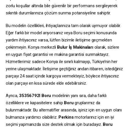
zorlu koşullar altında bile güvenilir bir performans sergileyerek
sıkıntılı durumlarınıza çözüm sunma potansiyeline sahiptir.
Bu modelin özellikleri, ihtiyaçlarınıza tam olarak uymuyor olabilir.
Eğer farklı bir model arıyorsanız veya Boru seçimi konusunda
yardım ihtiyacınız varsa, lütfen bizimle iletişime geçmekten
çekinmeyin. Konya merkezli
Bulur İş Makinaları
olarak, sizlere
en uygun fiyat garantisi ve makina garantisi sunmaktayız.
Hizmetlerimiz sadece Konya ile sınırlı kalmayıp, Türkiye’nin her
yerine ulaşmaktadır. İletişime geçtiğiniz andan itibaren, istediğiniz
parçayı 24 saat içinde kargoya vermekteyiz, böylece ihtiyacınız
olan parçayı en kısa sürede elde edebilirsiniz.
Ayrıca,
35356792I
Boru
modelinin yanı sıra, daha farklı
özelliklere ve kapasitelere sahip
Boru
gruplarımız da
bulunmaktadır. Bu alternatifler arasında, işiniz için en uygun olanı
bulmanıza yardımcı olabiliriz.
Perkins
motorlarınız için en iyi
seçimi yapmanızda size destek olmak için buradayız.
Boru