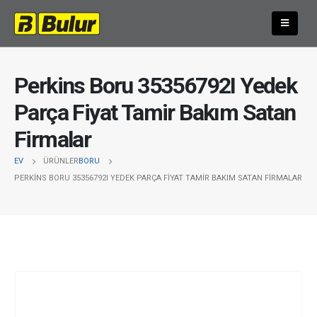
Perkins Boru 35356792I Yedek
Parça Fiyat Tamir Bakım Satan
Firmalar
EV
ÜRÜNLER
BORU
PERKINS BORU 35356792I YEDEK PARÇA FIYAT TAMIR BAKIM SATAN FIRMALAR