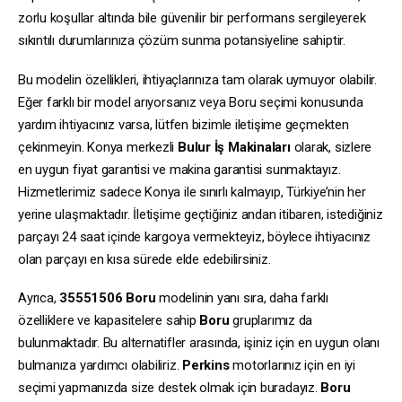
zorlu koşullar altında bile güvenilir bir performans sergileyerek
sıkıntılı durumlarınıza çözüm sunma potansiyeline sahiptir.
Bu modelin özellikleri, ihtiyaçlarınıza tam olarak uymuyor olabilir.
Eğer farklı bir model arıyorsanız veya Boru seçimi konusunda
yardım ihtiyacınız varsa, lütfen bizimle iletişime geçmekten
çekinmeyin. Konya merkezli
Bulur İş Makinaları
olarak, sizlere
en uygun fiyat garantisi ve makina garantisi sunmaktayız.
Hizmetlerimiz sadece Konya ile sınırlı kalmayıp, Türkiye’nin her
yerine ulaşmaktadır. İletişime geçtiğiniz andan itibaren, istediğiniz
parçayı 24 saat içinde kargoya vermekteyiz, böylece ihtiyacınız
olan parçayı en kısa sürede elde edebilirsiniz.
Ayrıca,
35551506
Boru
modelinin yanı sıra, daha farklı
özelliklere ve kapasitelere sahip
Boru
gruplarımız da
bulunmaktadır. Bu alternatifler arasında, işiniz için en uygun olanı
bulmanıza yardımcı olabiliriz.
Perkins
motorlarınız için en iyi
seçimi yapmanızda size destek olmak için buradayız.
Boru