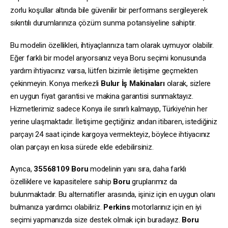
zorlu koşullar altında bile güvenilir bir performans sergileyerek
sıkıntılı durumlarınıza çözüm sunma potansiyeline sahiptir.
Bu modelin özellikleri, ihtiyaçlarınıza tam olarak uymuyor olabilir.
Eğer farklı bir model arıyorsanız veya Boru seçimi konusunda
yardım ihtiyacınız varsa, lütfen bizimle iletişime geçmekten
çekinmeyin. Konya merkezli
Bulur İş Makinaları
olarak, sizlere
en uygun fiyat garantisi ve makina garantisi sunmaktayız.
Hizmetlerimiz sadece Konya ile sınırlı kalmayıp, Türkiye’nin her
yerine ulaşmaktadır. İletişime geçtiğiniz andan itibaren, istediğiniz
parçayı 24 saat içinde kargoya vermekteyiz, böylece ihtiyacınız
olan parçayı en kısa sürede elde edebilirsiniz.
Ayrıca,
35568109
Boru
modelinin yanı sıra, daha farklı
özelliklere ve kapasitelere sahip
Boru
gruplarımız da
bulunmaktadır. Bu alternatifler arasında, işiniz için en uygun olanı
bulmanıza yardımcı olabiliriz.
Perkins
motorlarınız için en iyi
seçimi yapmanızda size destek olmak için buradayız.
Boru