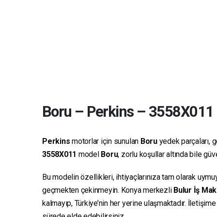
Boru
–
Perkins
–
3558X011
Perkins
motorlar için sunulan
Boru
yedek parçaları, ge
3558X011
model
Boru
, zorlu koşullar altında bile g
Bu modelin özellikleri, ihtiyaçlarınıza tam olarak uymu
geçmekten çekinmeyin. Konya merkezli
Bulur İş Mak
kalmayıp, Türkiye’nin her yerine ulaşmaktadır. İletişim
sürede elde edebilirsiniz.