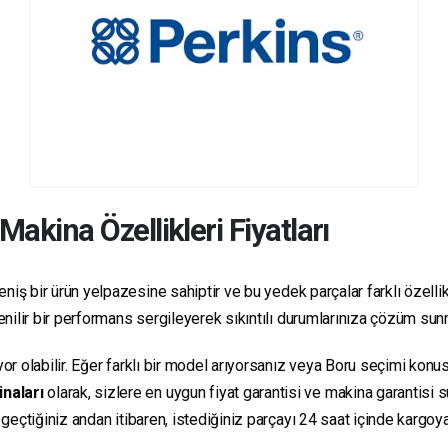
Makina Özellikleri Fiyatları
niş bir ürün yelpazesine sahiptir ve bu yedek parçalar farklı özellikl
üvenilir bir performans sergileyerek sıkıntılı durumlarınıza çözüm sun
yor olabilir. Eğer farklı bir model arıyorsanız veya Boru seçimi konus
inaları
olarak, sizlere en uygun fiyat garantisi ve makina garantisi 
e geçtiğiniz andan itibaren, istediğiniz parçayı 24 saat içinde kargo