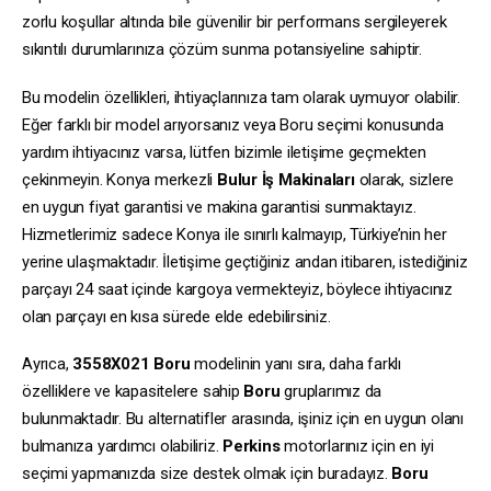
zorlu koşullar altında bile güvenilir bir performans sergileyerek
sıkıntılı durumlarınıza çözüm sunma potansiyeline sahiptir.
Bu modelin özellikleri, ihtiyaçlarınıza tam olarak uymuyor olabilir.
Eğer farklı bir model arıyorsanız veya Boru seçimi konusunda
yardım ihtiyacınız varsa, lütfen bizimle iletişime geçmekten
çekinmeyin. Konya merkezli
Bulur İş Makinaları
olarak, sizlere
en uygun fiyat garantisi ve makina garantisi sunmaktayız.
Hizmetlerimiz sadece Konya ile sınırlı kalmayıp, Türkiye’nin her
yerine ulaşmaktadır. İletişime geçtiğiniz andan itibaren, istediğiniz
parçayı 24 saat içinde kargoya vermekteyiz, böylece ihtiyacınız
olan parçayı en kısa sürede elde edebilirsiniz.
Ayrıca,
3558X021
Boru
modelinin yanı sıra, daha farklı
özelliklere ve kapasitelere sahip
Boru
gruplarımız da
bulunmaktadır. Bu alternatifler arasında, işiniz için en uygun olanı
bulmanıza yardımcı olabiliriz.
Perkins
motorlarınız için en iyi
seçimi yapmanızda size destek olmak için buradayız.
Boru