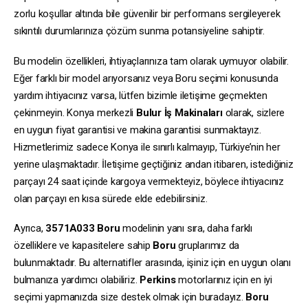
zorlu koşullar altında bile güvenilir bir performans sergileyerek
sıkıntılı durumlarınıza çözüm sunma potansiyeline sahiptir.
Bu modelin özellikleri, ihtiyaçlarınıza tam olarak uymuyor olabilir.
Eğer farklı bir model arıyorsanız veya Boru seçimi konusunda
yardım ihtiyacınız varsa, lütfen bizimle iletişime geçmekten
çekinmeyin. Konya merkezli
Bulur İş Makinaları
olarak, sizlere
en uygun fiyat garantisi ve makina garantisi sunmaktayız.
Hizmetlerimiz sadece Konya ile sınırlı kalmayıp, Türkiye’nin her
yerine ulaşmaktadır. İletişime geçtiğiniz andan itibaren, istediğiniz
parçayı 24 saat içinde kargoya vermekteyiz, böylece ihtiyacınız
olan parçayı en kısa sürede elde edebilirsiniz.
Ayrıca,
3571A033
Boru
modelinin yanı sıra, daha farklı
özelliklere ve kapasitelere sahip
Boru
gruplarımız da
bulunmaktadır. Bu alternatifler arasında, işiniz için en uygun olanı
bulmanıza yardımcı olabiliriz.
Perkins
motorlarınız için en iyi
seçimi yapmanızda size destek olmak için buradayız.
Boru